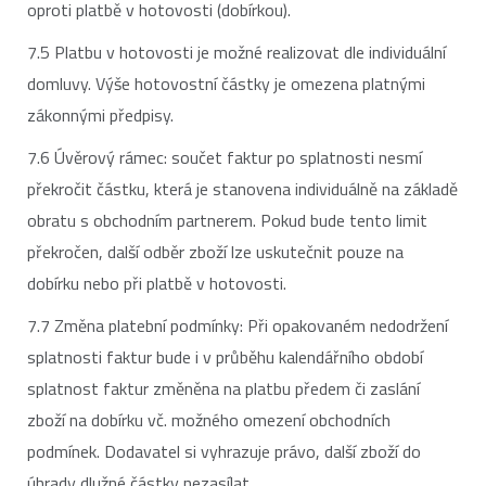
oproti platbě v hotovosti (dobírkou).
7.5 Platbu v hotovosti je možné realizovat dle individuální
domluvy. Výše hotovostní částky je omezena platnými
zákonnými předpisy.
7.6 Úvěrový rámec: součet faktur po splatnosti nesmí
překročit částku, která je stanovena individuálně na základě
obratu s obchodním partnerem. Pokud bude tento limit
překročen, další odběr zboží lze uskutečnit pouze na
dobírku nebo při platbě v hotovosti.
7.7 Změna platební podmínky: Při opakovaném nedodržení
splatnosti faktur bude i v průběhu kalendářního období
splatnost faktur změněna na platbu předem či zaslání
zboží na dobírku vč. možného omezení obchodních
podmínek. Dodavatel si vyhrazuje právo, další zboží do
úhrady dlužné částky nezasílat.