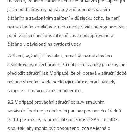
usazenin, vodního kamene nebo nesprávným postupem při
jejich odstraňování, na závady způsobené špatným
čištěním a zavápněním zařízení v důsledku toho, že není
nainstalován změkčovač nebo není pravidelně regenerován,
popř. zařízení není dostatečně často odvápňováno a
čištěno v závislosti na tvrdosti vody.
Zařízení, vyžadující instalaci, musí být nainstalováno
kvalifikovaným technikem. Při uplatnění záruky je nezbytné
předložit záruční list. V případě, že při opravě v záruční době
nebude shledána vada podléhající záruce, hradí náklady
spojené s opravou zařízení odběratel.
9.2 V případě provádění záruční opravy smluvními
servisními partner je obchodní partner povinen do 14 dnů
vrátit poškozený náhradní díl společnosti GASTRONOX,
s.r.o. tak, aby mohlo být posouzeno, zda se jedná o