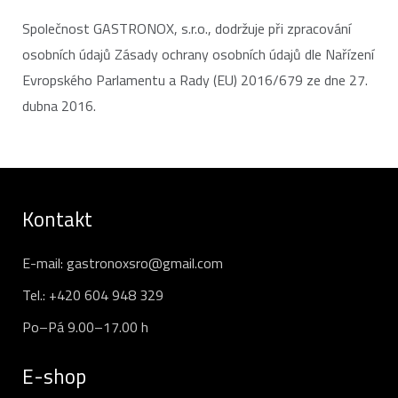
Společnost GASTRONOX, s.r.o., dodržuje při zpracování
osobních údajů Zásady ochrany osobních údajů dle Nařízení
Evropského Parlamentu a Rady (EU) 2016/679 ze dne 27.
dubna 2016.
Kontakt
E-mail:
gastronoxsro@gmail.com
Tel.:
+420 604 948 329
Po–Pá 9.00–17.00 h
E-shop