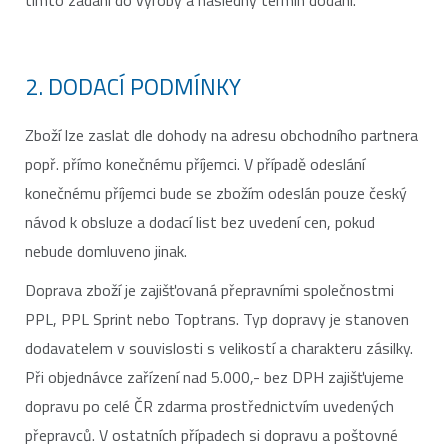
tímto zadání do výroby a následný termín dodání.
2. DODACÍ PODMÍNKY
Zboží lze zaslat dle dohody na adresu obchodního partnera
popř. přímo konečnému příjemci. V případě odeslání
konečnému příjemci bude se zbožím odeslán pouze český
návod k obsluze a dodací list bez uvedení cen, pokud
nebude domluveno jinak.
Doprava zboží je zajišťovaná přepravními společnostmi
PPL, PPL Sprint nebo Toptrans. Typ dopravy je stanoven
dodavatelem v souvislosti s velikostí a charakteru zásilky.
Při objednávce zařízení nad 5.000,- bez DPH zajišťujeme
dopravu po celé ČR zdarma prostřednictvím uvedených
přepravců. V ostatních případech si dopravu a poštovné