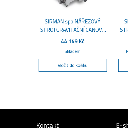
SIRMAN spa NÁŘEZOVÝ
S
STROJ GRAVITAČNÍ CANOVA
ST
275 S TEFLONOVÝM NOŽEM
300
44 149 Kč
Skladem
N
Vložit do košíku
Kontakt
E-s