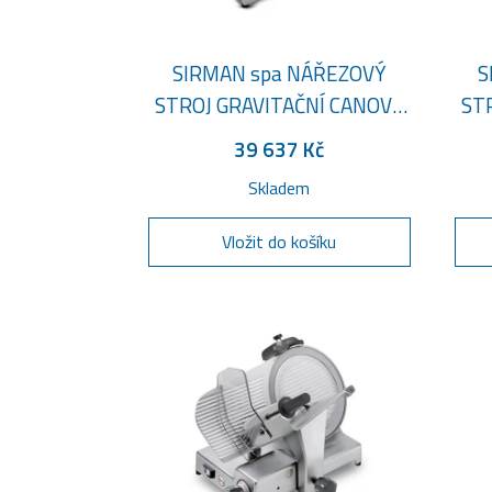
SIRMAN spa NÁŘEZOVÝ
S
STROJ GRAVITAČNÍ CANOVA
ST
250
250
39 637 Kč
Skladem
Vložit do košíku