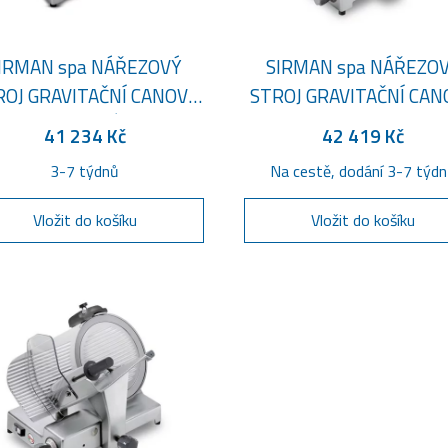
IRMAN spa NÁŘEZOVÝ
SIRMAN spa NÁŘEZO
ROJ GRAVITAČNÍ CANOVA
STROJ GRAVITAČNÍ CAN
 S TEFLONOVÝM NOŽEM
275
41 234 Kč
42 419 Kč
3-7 týdnů
Na cestě, dodání 3-7 týd
Vložit do košíku
Vložit do košíku