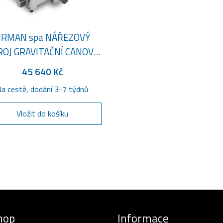
IRMAN spa NÁŘEZOVÝ
ROJ GRAVITAČNÍ CANOVA
 S TEFLONOVÝM NOŽEM
45 640 Kč
a cestě, dodání 3-7 týdnů
Vložit do košíku
hop
Informace