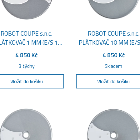
ROBOT COUPE s.n.c.
ROBOT COUPE s.n.c.
LÁTKOVAČ 1 MM (E/S 1
PLÁTKOVAČ 10 MM (E/S
3/64")
3/8")
4 850 Kč
4 850 Kč
3 týdny
Skladem
Vložit do košíku
Vložit do košíku