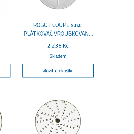
ROBOT COUPE s.n.c.
PLÁTKOVAČ VROUBKOVANÝ
3 MM
2 235 Kč
Skladem
Vložit do košíku