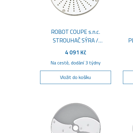
ROBOT COUPE s.n.c.
STROUHAČ SÝRA /
P
PARMEZAN
4 091 Kč
Na cestě, dodání 3 týdny
Vložit do košíku