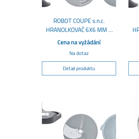
ROBOT COUPE s.n.c.
HRANOLKOVAČ 6X6 MM +
HR
EASYLOADER - KOMPLET
E
Cena na vyžádání
Na dotaz
Detail produktu