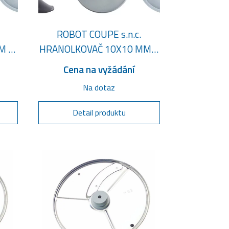
ROBOT COUPE s.n.c.
M +
HRANOLKOVAČ 10X10 MM +
ET
EASYLOADER - KOMPLET
Cena na vyžádání
Na dotaz
Detail produktu