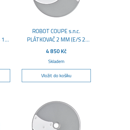
ROBOT COUPE s.n.c.
 10
PLÁTKOVAČ 2 MM (E/S 2
5/64")
4 850 Kč
Skladem
Vložit do košíku