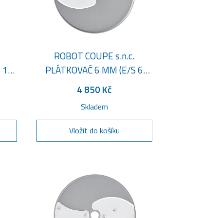
ROBOT COUPE s.n.c.
 14
PLÁTKOVAČ 6 MM (E/S 6
1/4")
4 850 Kč
Skladem
Vložit do košíku