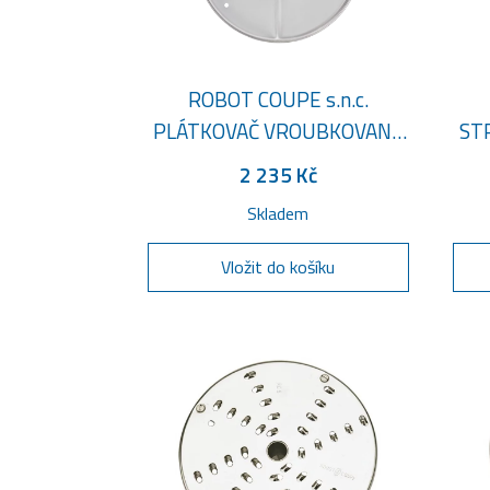
ROBOT COUPE s.n.c.
PLÁTKOVAČ VROUBKOVANÝ
STR
5 MM
2 235 Kč
Skladem
Vložit do košíku