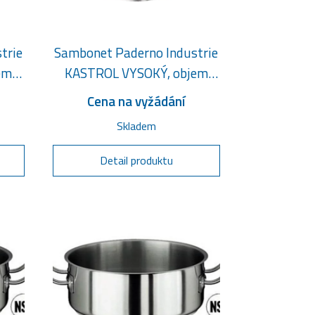
trie
Sambonet Paderno Industrie
em
KASTROL VYSOKÝ, objem
20,5 litru
Cena na vyžádání
Skladem
Detail produktu