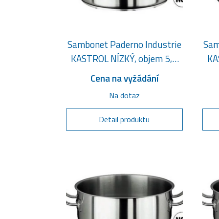
Sambonet Paderno Industrie
Sam
KASTROL NÍZKÝ, objem 5,8
KA
litru
Cena na vyžádání
Na dotaz
Detail produktu