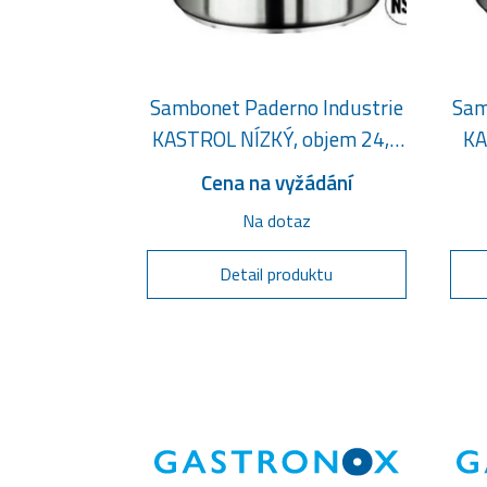
Sambonet Paderno Industrie
Sam
KASTROL NÍZKÝ, objem 24,6
KA
litru
Cena na vyžádání
Na dotaz
Detail produktu