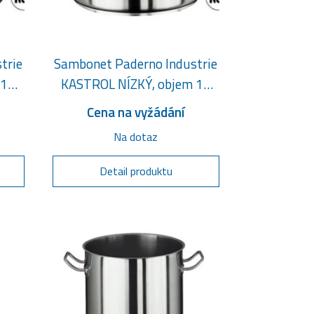
trie
Sambonet Paderno Industrie
 13
KASTROL NÍZKÝ, objem 18
litrů
Cena na vyžádání
Na dotaz
Detail produktu