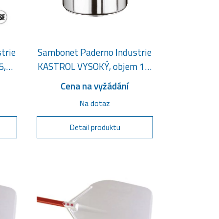
trie
Sambonet Paderno Industrie
5,5
KASTROL VYSOKÝ, objem 1,9
litru
Cena na vyžádání
Na dotaz
Detail produktu