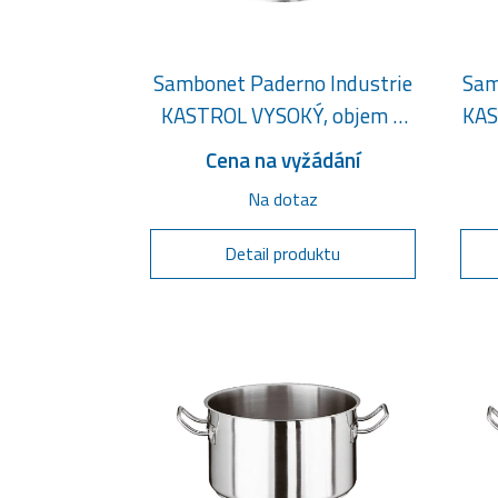
Sambonet Paderno Industrie
Sam
KASTROL VYSOKÝ, objem 5
KAS
litrů
Cena na vyžádání
Na dotaz
Detail produktu