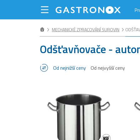
Pr
MECHANICKÉ ZPRACOVÁNÍ SUROVIN
ODŠŤAV
Odšťavňovače - autom
Od nejnižší ceny
Od nejvyšší ceny