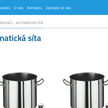
odukty
O nás
Kontakty
Zeptejte se nás
ŇOVAČE - AUTOMATICKÁ SÍTA
atická síta