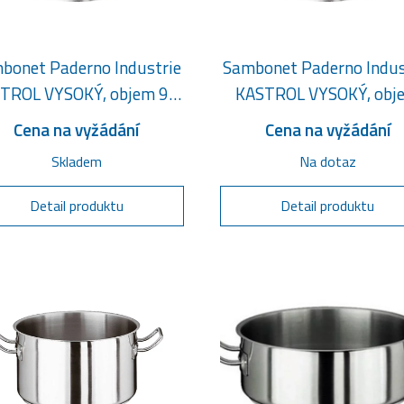
bonet Paderno Industrie
Sambonet Paderno Indus
TROL VYSOKÝ, objem 9,8
KASTROL VYSOKÝ, obj
litru
15,4 litru
Cena na vyžádání
Cena na vyžádání
Skladem
Na dotaz
Detail produktu
Detail produktu