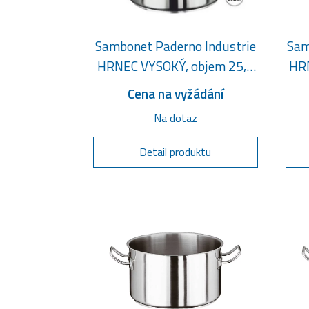
Sambonet Paderno Industrie
Sam
HRNEC VYSOKÝ, objem 25,5
HRN
litru
Cena na vyžádání
Na dotaz
Detail produktu