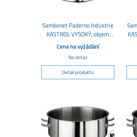
Sambonet Paderno Industrie
Sam
KASTROL VYSOKÝ, objem
KAS
30,1 litru
Cena na vyžádání
Na dotaz
Detail produktu