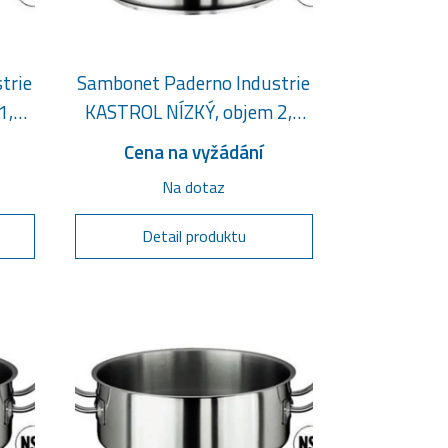
trie
Sambonet Paderno Industrie
1,3
KASTROL NÍZKÝ, objem 2,5
litru
Cena na vyžádání
Na dotaz
Detail produktu