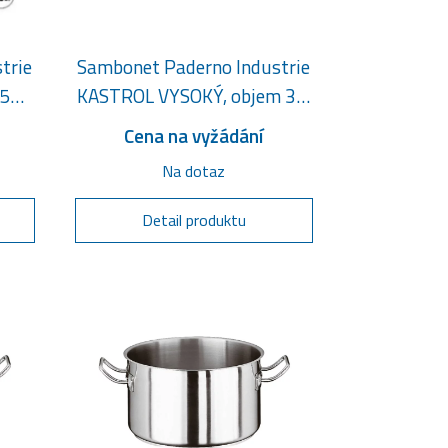
trie
Sambonet Paderno Industrie
 50
KASTROL VYSOKÝ, objem 3,8
litru
Cena na vyžádání
Na dotaz
Detail produktu