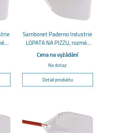
trie
Sambonet Paderno Industrie
měr
LOPATA NA PIZZU, rozměr
50 x 50 cm
Cena na vyžádání
Na dotaz
Detail produktu