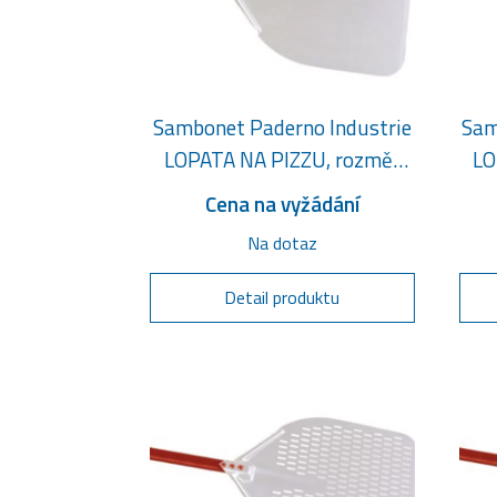
Sambonet Paderno Industrie
Sam
LOPATA NA PIZZU, rozměr
LO
32 x 32 cm
Cena na vyžádání
Na dotaz
Detail produktu