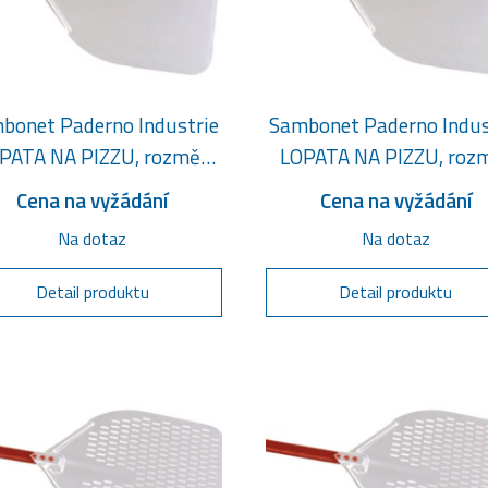
bonet Paderno Industrie
Sambonet Paderno Indus
PATA NA PIZZU, rozměr
LOPATA NA PIZZU, roz
37 x 37 cm
41 x 41 cm
Cena na vyžádání
Cena na vyžádání
Na dotaz
Na dotaz
Detail produktu
Detail produktu