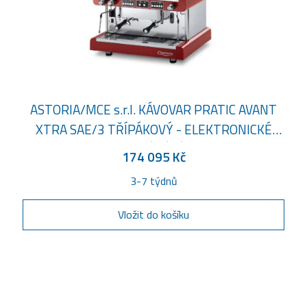
ASTORIA/MCE s.r.l. KÁVOVAR PRATIC AVANT
XTRA SAE/3 TŘÍPÁKOVÝ - ELEKTRONICKÉ
OVLÁDÁNÍ
174 095 Kč
3-7 týdnů
Vložit do košíku