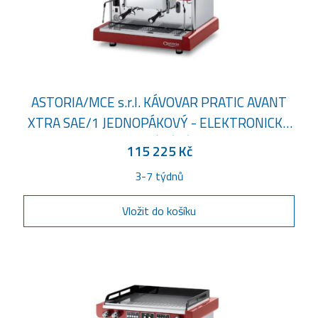
ASTORIA/MCE s.r.l. KÁVOVAR PRATIC AVANT
XTRA SAE/1 JEDNOPÁKOVÝ - ELEKTRONICKÉ
OVLÁDÁNÍ
115 225 Kč
3-7 týdnů
Vložit do košíku