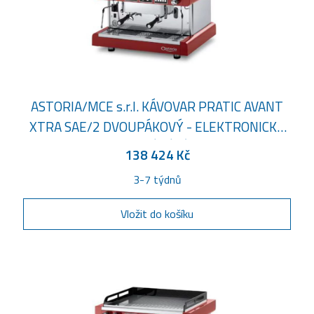
ASTORIA/MCE s.r.l. KÁVOVAR PRATIC AVANT
XTRA SAE/2 DVOUPÁKOVÝ - ELEKTRONICKÉ
OVLÁDÁNÍ
138 424 Kč
3-7 týdnů
Vložit do košíku