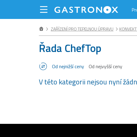
Pr
ZAŘÍZENÍ PRO TEPELNOU ÚPRAVU
KONVEKT
Řada ChefTop
Od nejnižší ceny
Od nejvyšší ceny
V této kategorii nejsou nyní žád