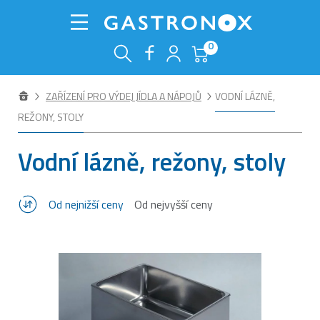
0
ZAŘÍZENÍ PRO VÝDEJ JÍDLA A NÁPOJŮ
VODNÍ LÁZNĚ,
REŽONY, STOLY
Vodní lázně, režony, stoly
Od nejnižší ceny
Od nejvyšší ceny