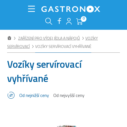
0
ZAŘÍZENÍ PRO VÝDEJ JÍDLA A NÁPOJŮ
VOZÍKY
SERVÍROVACÍ
VOZÍKY SERVÍROVACÍ VYHŘÍVANÉ
Vozíky servírovací
vyhřívané
Od nejnižší ceny
Od nejvyšší ceny