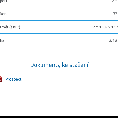
pětí
230
íkon
32
změr (š.hl.v.)
32 x 14,6 x 11
ha
3,18
Dokumenty ke stažení
Prospekt