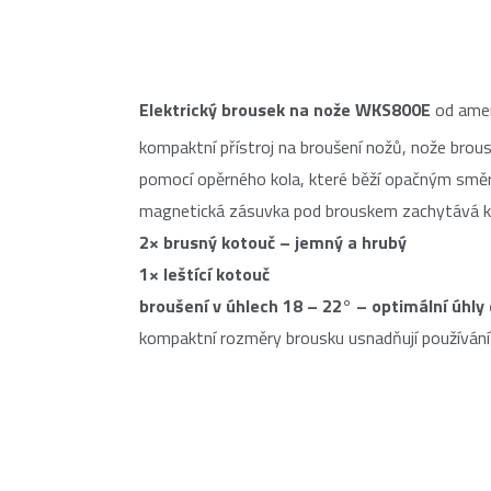
Elektrický brousek na nože WKS800E
od amer
kompaktní přístroj na broušení nožů, nože brousí
pomocí opěrného kola, které běží opačným směre
magnetická zásuvka pod brouskem zachytává kov
2× brusný kotouč – jemný a hrubý
1× leštící kotouč
broušení v úhlech 18 – 22° – optimální úhly
kompaktní rozměry brousku usnadňují používání n