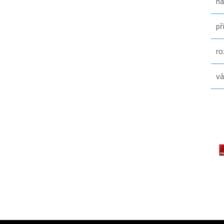
na
př
ro
vá