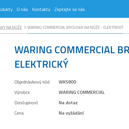
odukty
O nás
Kontakty
Zeptejte se nás
KY NA NOŽE
WARING COMMERCIAL BROUSEK NA NOŽE - ELEKTRICKÝ
WARING COMMERCIAL BR
ELEKTRICKÝ
Objednávkový kód
WKS800
Výrobce
WARING COMMERCIAL
Dostupnost
Na dotaz
Cena
Na vyžádání