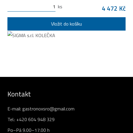
ks
4 472 Kč
Vložit do košíku
Kontakt
E-mail:
gastronoxsro@gmail.com
Tel.:
+420 604 948 329
Po–Pá 9.00–17.00 h