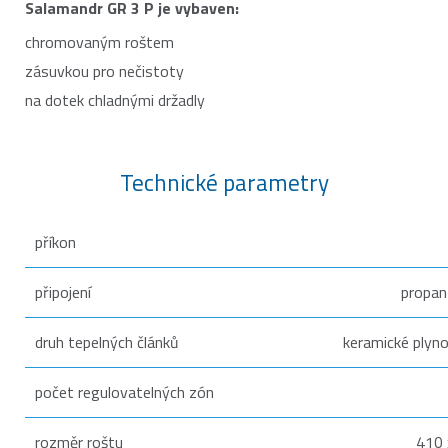
Salamandr GR 3 P je vybaven:
chromovaným roštem
zásuvkou pro nečistoty
na dotek chladnými držadly
Technické parametry
příkon
připojení
propan
druh tepelných článků
keramické plyn
počet regulovatelných zón
rozměr roštu
410