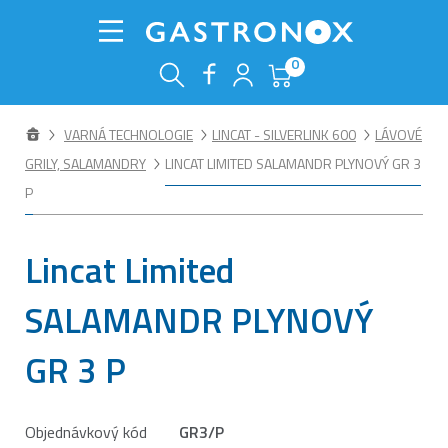
0
VARNÁ TECHNOLOGIE
LINCAT - SILVERLINK 600
LÁVOVÉ
GRILY, SALAMANDRY
LINCAT LIMITED SALAMANDR PLYNOVÝ GR 3
P
Lincat Limited
SALAMANDR PLYNOVÝ
GR 3 P
Objednávkový kód
GR3/P