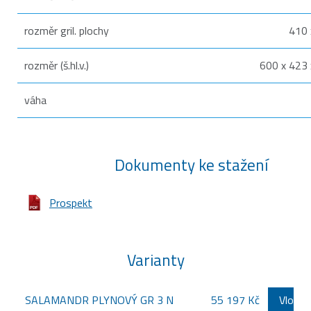
rozměr gril. plochy
410
rozměr (š.hl.v.)
600 x 423
váha
Dokumenty ke stažení
Prospekt
Varianty
SALAMANDR PLYNOVÝ GR 3 N
55 197 Kč
Vložit 