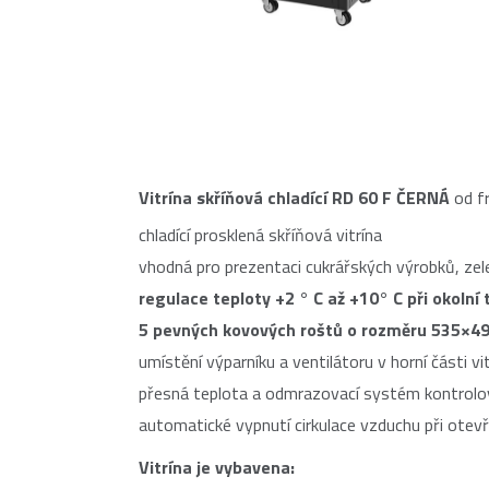
Vitrína skříňová chladící RD 60 F ČERNÁ
od f
chladící prosklená skříňová vitrína
vhodná pro prezentaci cukrářských výrobků, zel
regulace teploty +2 ° C až +10° C při okolní 
5 pevných kovových roštů
o rozměru 535×4
umístění výparníku a ventilátoru v horní části vi
přesná teplota a odmrazovací systém kontrol
automatické vypnutí cirkulace vzduchu při otevř
Vitrína je vybavena: