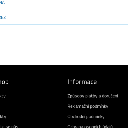
RNÁ
REZ
hop
Informace
kty
Způsoby platby a doručení
Reklamační podmínky
kty
Obchodní podmínky
te se nás
Ochrana osobních údajů