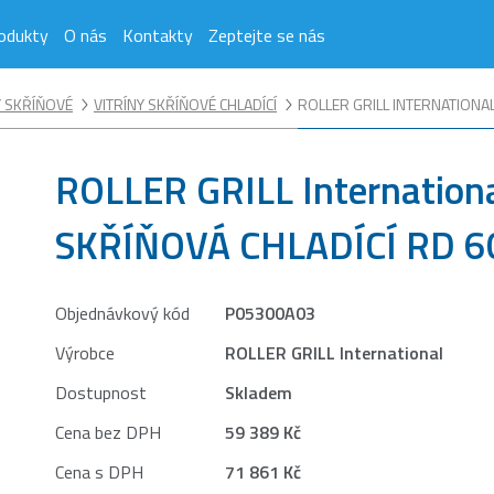
odukty
O nás
Kontakty
Zeptejte se nás
Y SKŘÍŇOVÉ
VITRÍNY SKŘÍŇOVÉ CHLADÍCÍ
ROLLER GRILL INTERNATIONAL
ROLLER GRILL Internation
SKŘÍŇOVÁ CHLADÍCÍ RD 6
Objednávkový kód
P05300A03
Výrobce
ROLLER GRILL International
Dostupnost
Skladem
Cena bez DPH
59 389 Kč
Cena s DPH
71 861 Kč