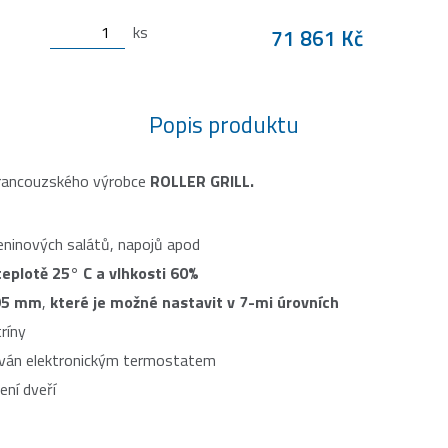
ks
71 861 Kč
Popis produktu
rancouzského výrobce
ROLLER GRILL.
eninových salátů, napojů apod
teplotě 25° C a vlhkosti 60%
95 mm
,
které je možné nastavit v 7-mi úrovních
tríny
ován elektronickým termostatem
ení dveří