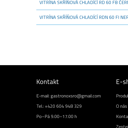
VITRÍNA SKŘÍŇOVÁ CHLADÍCÍ RD 60 FB ČE
VITRÍNA SKŘÍŇOVÁ CHLADÍCÍ RDN 60 FI NE
Kontakt
E-s
E-mail:
gastronoxsro@gmail.com
Produ
Tel.:
+420 604 948 329
O nás
Po–Pá 9.00–17.00 h
Konta
Zeptej