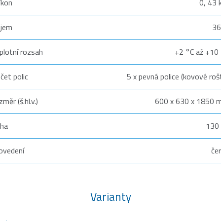
íkon
0, 43
bjem
36
plotní rozsah
+2 °C až +10
čet polic
5 x pevná police (kovové roš
změr (š.hl.v.)
600 x 630 x 1850
ha
130
ovedení
če
Varianty