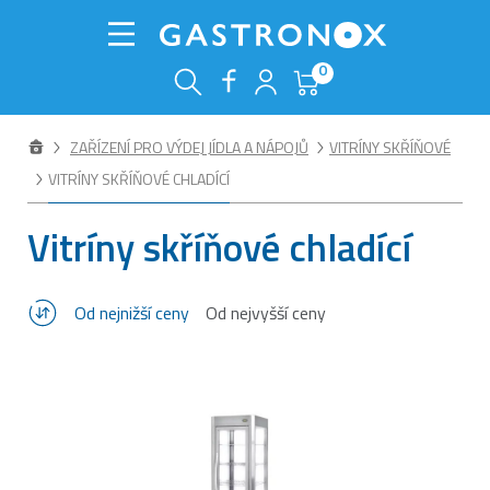
0
ZAŘÍZENÍ PRO VÝDEJ JÍDLA A NÁPOJŮ
VITRÍNY SKŘÍŇOVÉ
VITRÍNY SKŘÍŇOVÉ CHLADÍCÍ
Vitríny skříňové chladící
Od nejnižší ceny
Od nejvyšší ceny