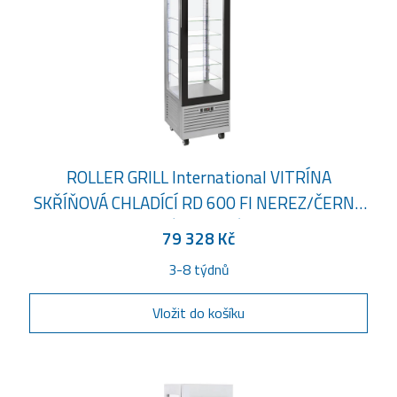
ROLLER GRILL International VITRÍNA
SKŘÍŇOVÁ CHLADÍCÍ RD 600 FI NEREZ/ČERNÝ
RÁM DVEŘÍ
79 328 Kč
3-8 týdnů
Vložit do košíku