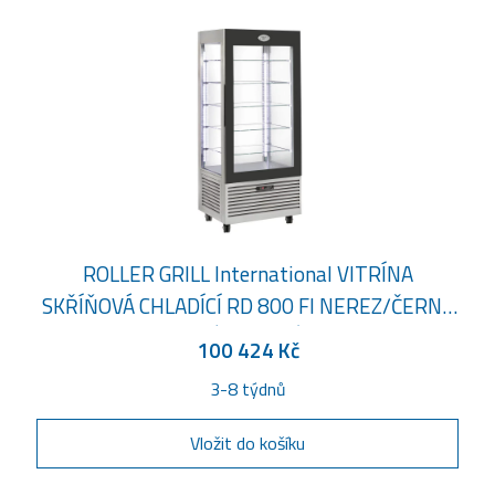
ROLLER GRILL International VITRÍNA
SKŘÍŇOVÁ CHLADÍCÍ RD 800 FI NEREZ/ČERNÝ
RÁM DVEŘÍ
100 424 Kč
3-8 týdnů
Vložit do košíku