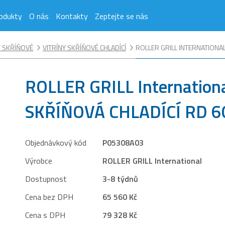
odukty
O nás
Kontakty
Zeptejte se nás
Y SKŘÍŇOVÉ
VITRÍNY SKŘÍŇOVÉ CHLADÍCÍ
ROLLER GRILL INTERNATIONAL
ROLLER GRILL Internation
SKŘÍŇOVÁ CHLADÍCÍ RD 6
Objednávkový kód
P05308A03
Výrobce
ROLLER GRILL International
Dostupnost
3-8 týdnů
Cena bez DPH
65 560 Kč
Cena s DPH
79 328 Kč