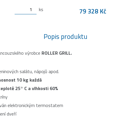
ks
79 328 Kč
Popis produktu
ancouzského výrobce
ROLLER GRILL.
eninových salátu, nápojů apod.
osnost 10 kg každá
teplotě 25° C a vlhkosti 60%
tríny
ován elektronickým termostatem
ení dveří