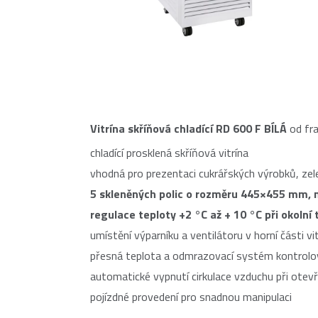
Vitrína skříňová chladící RD 600 F BÍLÁ
od fr
chladící prosklená skříňová vitrína
vhodná pro prezentaci cukrářských výrobků, zel
5 skleněných polic o rozměru 445×455 mm,
n
regulace teploty +2 °C až + 10 °C při okolní 
umístění výparníku a ventilátoru v horní části vi
přesná teplota a odmrazovací systém kontrol
automatické vypnutí cirkulace vzduchu při otevř
pojízdné provedení pro snadnou manipulaci