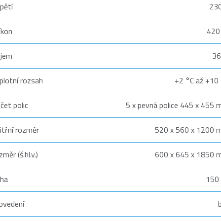
pětí
230
íkon
420
bjem
36
plotní rozsah
+2 °C až +10
čet polic
5 x pevná police 445 x 455
itřní rozměr
520 x 560 x 1200
změr (š.hl.v.)
600 x 645 x 1850
ha
150
ovedení
b